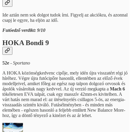
Ide aztán nem sok dolgot tudok írni. Figyelj az akciókra, és azonnal
csapj le egyre, ha eljön az idő.
Futóedző verdikt: 9/10
HOKA Bondi 9
52e
-
Sportano
A HOKA közönségkedvenc cipője, mely idén újra visszatért régi jó
híréhez. Végre újra futócipőre hasonlít, ellentétben az előző évek
modelljeivel, amiket főleg az egész nap talpon dolgozó orvosok és
ápolók vásároltak nagy kedvvel. Az új verzió megkapta a
Mach 6
tökéletesen EVA talpát, csak egy masszív 42mm-es kivitelben. A
várt hatás nem marad el: az ütéselnyelés csillagos 5-ös, az energia-
visszaadás szintén kiváló. Futásélményben - és minden más
elemében - egészen hasonló a feljebb említett New Balance More-
hoz, így a döntő tényező a kinézet és az ár lehet.