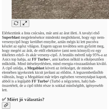
Elérkeztünk a lista csúcsára, már ami az árat illeti. A tavalyi első
Superblast
megjelenésekor mindenki meghökkent, hogy egy nem-
versenycipő hogy kerülhet ennyibe, aztán mégis ki lett pucolva
készlet az egész világon. Engem ugyan továbbra sem győzött meg,
hogy megéri az árát, de ettől eltekintve (ami nem könnyű) ez egy
tökéletes edző- és akár verseny-cipő. A brutális méretű talp 95%-a az
Asics top habja, az
FF Turbo+
, ami karbon nélkül is elképesztően
működik. Mind ütéselnyelésben, mind energia-visszaadásban kiváló.
A cipő utódja, a
Megablast
követi az örökséget, de minden
elemében igyekeztek kicsit javítani az elődön. A legszembetűnőbb
változás, hogy a Megablast már teljes egészben versenytalpat kapott,
abból is a legújabb
FF Turbo²
(Turbó a négyzeten, hah) hab-
összetételt, de a cipő többi része is sokkal minőségibb, igényesebb
lett.
✅ Miért jó választás?