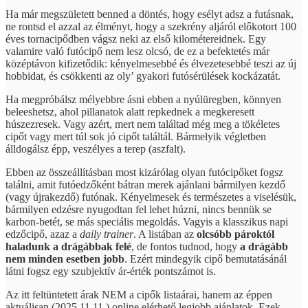
Ha már megszületett benned a döntés, hogy esélyt adsz a futásnak,
ne rontsd el azzal az élményt, hogy a szekrény aljáról előkotort 100
éves tornacipődben vágsz neki az első kilométereidnek. Egy
valamire való futócipő nem lesz olcsó, de ez a befektetés már
középtávon kifizetődik: kényelmesebbé és élvezetesebbé teszi az új
hobbidat, és csökkenti az oly’ gyakori futósérülések kockázatát.
Ha megpróbálsz mélyebbre ásni ebben a nyúlüregben, könnyen
beleeshetsz, ahol pillanatok alatt repkednek a megkeresett
húszezresek. Vagy azért, mert nem találtad még meg a tökéletes
cipőt vagy mert túl sok jó cipőt találtál. Bármelyik végletben
álldogálsz épp, veszélyes a terep (aszfalt).
Ebben az összeállításban most kizárólag olyan futócipőket fogsz
találni, amit futóedzőként bátran merek ajánlani bármilyen kezdő
(vagy újrakezdő) futónak. Kényelmesek és természetes a viselésük,
bármilyen edzésre nyugodtan fel lehet húzni, nincs bennük se
karbon-betét, se más speciális megoldás. Vagyis a klasszikus napi
edzőcipő, azaz a
daily trainer
. A listában az
olcsóbb pároktól
haladunk a drágábbak felé
, de fontos tudnod, hogy
a drágább
nem minden esetben jobb
. Ezért mindegyik cipő bemutatásánál
látni fogsz egy szubjektív ár-érték pontszámot is.
Az itt feltüntetett árak NEM a cipők listaárai, hanem az éppen
aktuálisan (2025.11.11.) online elérhető legjobb ajánlatok. Ezek