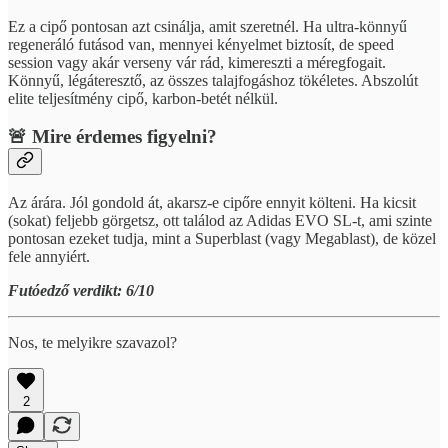
Ez a cipő pontosan azt csinálja, amit szeretnél. Ha ultra-könnyű
regeneráló futásod van, mennyei kényelmet biztosít, de speed
session vagy akár verseny vár rád, kimereszti a méregfogait.
Könnyű, légáteresztő, az összes talajfogáshoz tökéletes. Abszolút
elite teljesítmény cipő, karbon-betét nélkül.
🚨 Mire érdemes figyelni?
Az árára. Jól gondold át, akarsz-e cipőre ennyit költeni. Ha kicsit
(sokat) feljebb görgetsz, ott találod az Adidas EVO SL-t, ami szinte
pontosan ezeket tudja, mint a Superblast (vagy Megablast), de közel
fele annyiért.
Futóedző verdikt: 6/10
Nos, te melyikre szavazol?
2