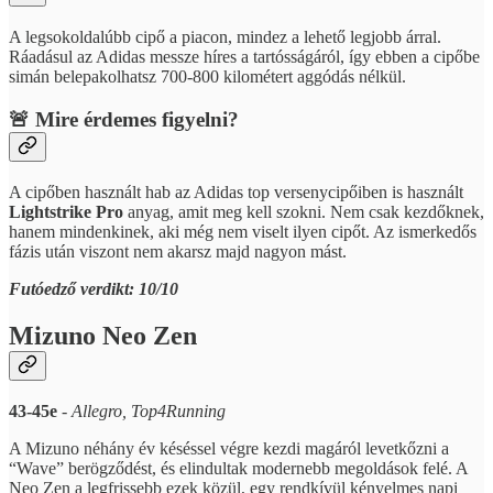
A legsokoldalúbb cipő a piacon, mindez a lehető legjobb árral.
Ráadásul az Adidas messze híres a tartósságáról, így ebben a cipőbe
simán belepakolhatsz 700-800 kilométert aggódás nélkül.
🚨 Mire érdemes figyelni?
A cipőben használt hab az Adidas top versenycipőiben is használt
Lightstrike Pro
anyag, amit meg kell szokni. Nem csak kezdőknek,
hanem mindenkinek, aki még nem viselt ilyen cipőt. Az ismerkedős
fázis után viszont nem akarsz majd nagyon mást.
Futóedző verdikt: 10/10
Mizuno Neo Zen
43-45e
-
Allegro, Top4Running
A Mizuno néhány év késéssel végre kezdi magáról levetkőzni a
“Wave” berögződést, és elindultak modernebb megoldások felé. A
Neo Zen a legfrissebb ezek közül, egy rendkívül kényelmes napi