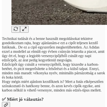
Technikai tudását és a benne használt megoldásokat tekintve
gondolkoztam rajta, hogy ajánlanám-e ezt a cipőt teljesen kezdő
futóknak.. De ez a cipő egyszerűen megkerülhetetlen. Az Adidas
ezzel a modellel az elmúlt egy évben csúnyán letarolta a piacot, amit
úgy ért el, hogy a legjobb versenycipőjéből csinált egy napi
edzőcipőt, az árat pedig kegyetlenül megvágta.
Edzőcipőt úgy csinált a versenycipőből, hogy kiszedte a karbon-
betétet, és picit megerősítette a felsőrészt és a külső talpat. Ennyi,
minden más maradt: vékonyka nyelv, minimális párnázottság a sarok
és boka körül.
Hogy mégis miért ajánlom kezdőknek is? Mert a futás elképesztően
szórakoztató és hatékony benne, és azon kevés cipők egyike, ami
karbon nélkül is vihető versenyre, minden más edzés-típus mellett.
✅ Miért jó választás?