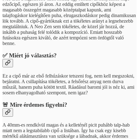
edzőcipő, egészen jó áron. Az eddig említett cipőkhöz képest a
magasabb összegért magasabb középtalpat kapunk, ami
talajfogáskor kielégítően puha, elrugaszkodáskor pedig dinamikusan
lök tovább. A cipő-gyártóknak ezt a tökéletes arányt a legnehezebb
megtalálniuk. A Neo Zen sem tökéletes, de közel jár hozzá, de
inkább a puhaság felé tolódik a kompozíció. Emiatt hosszabb
futásokra egészen kiváló, de azért tempózni sem ördögtől való
benne.
✅ Miért jó választás?
Ez a cipő már az első felhúzáskor tetszeni fog, nem kell megszokni,
bejáratni. A csillapítása tökéletes, a felsőrész anyag nem durva
műszál, hanem puha kötött textil. Ráadásul baromi jól is néz ki, ami
sosem elhanyagolható szempont, nem igaz?
🚨 Mire érdemes figyelni?
A 40mm-es rendkívül magas és a kelleténél picit puhább talp-hab
miatt nem a legstabilabb cipő a listában. Így ha csak egy kisebb
mértékű alátámasztásra van szüksége a lábadnak, akkor érdemes