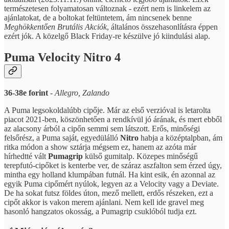
természetesen folyamatosan változnak - ezért nem is linkelem az
ajánlatokat, de a boltokat feltüntetem, ám nincsenek benne
Meghökkentően Brutális Akciók
, általános összehasonlításra éppen
ezért jók. A közelgő Black Friday-re készülve jó kiindulási alap.
Puma Velocity Nitro 4
36-38e forint
-
Allegro, Zalando
A Puma legsokoldalúbb cipője. Már az első verzióval is letarolta
piacot 2021-ben, köszönhetően a rendkívül jó árának, és mert ebből
az alacsony árból a cipőn semmi sem látszott. Erős, minőségi
felsőrész, a Puma saját, egyedülálló
Nitro
habja a középtalpban, ám
ritka módon a show sztárja mégsem ez, hanem az azóta már
hírhedtté vált
Pumagrip
külső gumitalp. Közepes minőségű
terepfutó-cipőket is kenterbe ver, de száraz aszfalton sem érzed úgy,
mintha egy holland klumpában futnál. Ha kint esik, én azonnal az
egyik Puma cipőmért nyúlok, legyen az a Velocity vagy a Deviate.
De ha sokat futsz földes úton, mező mellett, erdős részeken, ezt a
cipőt akkor is vakon merem ajánlani. Nem kell ide gravel meg
hasonló hangzatos okosság, a Pumagrip csuklóból tudja ezt.