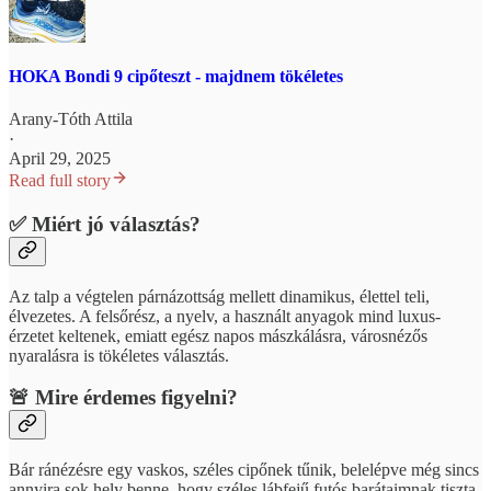
HOKA Bondi 9 cipőteszt - majdnem tökéletes
Arany-Tóth Attila
·
April 29, 2025
Read full story
✅ Miért jó választás?
Az talp a végtelen párnázottság mellett dinamikus, élettel teli,
élvezetes. A felsőrész, a nyelv, a használt anyagok mind luxus-
érzetet keltenek, emiatt egész napos mászkálásra, városnézős
nyaralásra is tökéletes választás.
🚨 Mire érdemes figyelni?
Bár ránézésre egy vaskos, széles cipőnek tűnik, belelépve még sincs
annyira sok hely benne, hogy széles lábfejű futós barátaimnak tiszta