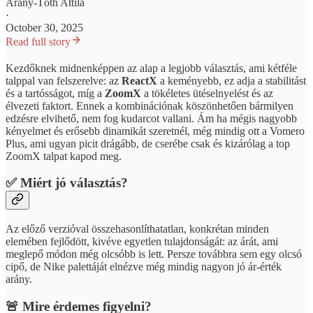
Arany-Tóth Attila
·
October 30, 2025
Read full story
Kezdőknek midnenképpen az alap a legjobb választás, ami kétféle
talppal van felszerelve: az
ReactX
a keményebb, ez adja a stabilitást
és a tartósságot, míg a
ZoomX
a tökéletes ütéselnyelést és az
élvezeti faktort. Ennek a kombinációnak köszönhetően bármilyen
edzésre elvihető, nem fog kudarcot vallani. Ám ha mégis nagyobb
kényelmet és erősebb dinamikát szeretnél, még mindig ott a Vomero
Plus, ami ugyan picit drágább, de cserébe csak és kizárólag a top
ZoomX talpat kapod meg.
✅ Miért jó választás?
Az előző verzióval összehasonlíthatatlan, konkrétan minden
elemében fejlődött, kivéve egyetlen tulajdonságát: az árát, ami
meglepő módon még olcsóbb is lett. Persze továbbra sem egy olcsó
cipő, de Nike palettáját elnézve még mindig nagyon jó ár-érték
arány.
🚨 Mire érdemes figyelni?