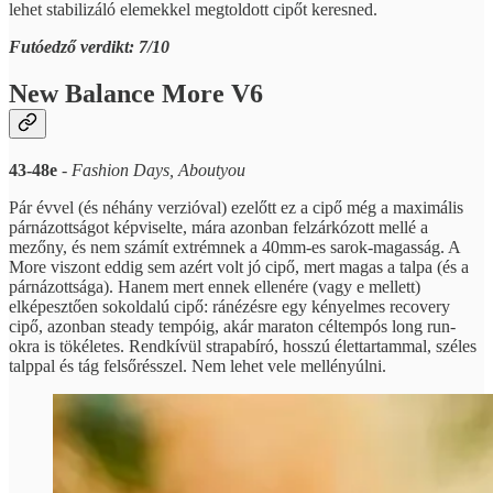
lehet stabilizáló elemekkel megtoldott cipőt keresned.
Futóedző verdikt: 7/10
New Balance More V6
43-48e
-
Fashion Days, Aboutyou
Pár évvel (és néhány verzióval) ezelőtt ez a cipő még a maximális
párnázottságot képviselte, mára azonban felzárkózott mellé a
mezőny, és nem számít extrémnek a 40mm-es sarok-magasság. A
More viszont eddig sem azért volt jó cipő, mert magas a talpa (és a
párnázottsága). Hanem mert ennek ellenére (vagy e mellett)
elképesztően sokoldalú cipő: ránézésre egy kényelmes recovery
cipő, azonban steady tempóig, akár maraton céltempós long run-
okra is tökéletes. Rendkívül strapabíró, hosszú élettartammal, széles
talppal és tág felsőrésszel. Nem lehet vele mellényúlni.