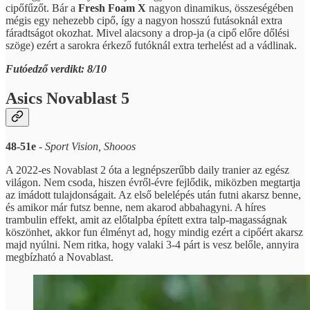
cipőfűzőt. Bár a
Fresh Foam X
nagyon dinamikus, összeségében
mégis egy nehezebb cipő, így a nagyon hosszú futásoknál extra
fáradtságot okozhat. Mivel alacsony a drop-ja (a cipő előre dőlési
szöge) ezért a sarokra érkező futóknál extra terhelést ad a vádlinak.
Futóedző verdikt: 8/10
Asics Novablast 5
48-51e
-
Sport Vision, Shooos
A 2022-es Novablast 2 óta a legnépszerűbb daily tranier az egész
világon. Nem csoda, hiszen évről-évre fejlődik, miközben megtartja
az imádott tulajdonságait. Az első belelépés után futni akarsz benne,
és amikor már futsz benne, nem akarod abbahagyni. A híres
trambulin effekt, amit az előtalpba épített extra talp-magasságnak
köszönhet, akkor fun élményt ad, hogy mindig ezért a cipőért akarsz
majd nyúlni. Nem ritka, hogy valaki 3-4 párt is vesz belőle, annyira
megbízható a Novablast.