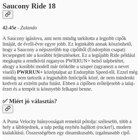
Saucony Ride 18
42-45e
-
Zalando
A Saucony igáslova, ami nem mindig tarkította a legjobb cipők
listáját, de évről-évre egyre jobb. Ez leginkább annak köszönhető,
hogy a Saucony a népszerűbb top cipőiből (Endorphin csapat)
lecsepegteti ide a korábbi fejlesztéseket. Ez a legújabb Ride például
megkapta a rendkívül ruganyos PWRRUN+ belső talpbetétet,
ahogy a korábbi modell már örökölte a szuper (ugyanezt a nevet
viselő)
PWRRUN+
középtalpat az Endorphin Speed-től. Ezzel még
mindig nem tartozik a legpuhább futócipők közé, de nem mindenki
kedveli az extrém puha futást. Ebben a cipőben erőteljesebb a talaj-
érzet és a tempót is könnyebb felkapni benne.
✅ Miért jó választás?
A Puma Velocity hiányosságait remekül pótolja: szélesebb, több a
hely a lábfejednek, a talp pedig enyhén hajlított (rocker!), modern
kialakítású. Összességében egy dinamikusabb, izgalmasabb cipő.