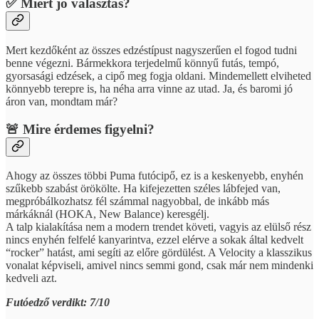
✅ Miért jó választás?
Mert kezdőként az összes edzéstípust nagyszerűen el fogod tudni
benne végezni. Bármekkora terjedelmű könnyű futás, tempó,
gyorsasági edzések, a cipő meg fogja oldani. Mindemellett elviheted
könnyebb terepre is, ha néha arra vinne az utad. Ja, és baromi jó
áron van, mondtam már?
🚨 Mire érdemes figyelni?
Ahogy az összes többi Puma futócipő, ez is a keskenyebb, enyhén
szűkebb szabást örökölte. Ha kifejezetten széles lábfejed van,
megpróbálkozhatsz fél számmal nagyobbal, de inkább más
márkáknál (HOKA, New Balance) keresgélj.
A talp kialakítása nem a modern trendet követi, vagyis az elülső rész
nincs enyhén felfelé kanyarintva, ezzel elérve a sokak által kedvelt
“rocker” hatást, ami segíti az előre gördülést. A Velocity a klasszikus
vonalat képviseli, amivel nincs semmi gond, csak már nem mindenki
kedveli azt.
Futóedző verdikt: 7/10