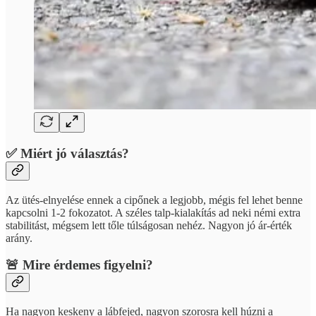
✅ Miért jó választás?
Az ütés-elnyelése ennek a cipőnek a legjobb, mégis fel lehet benne
kapcsolni 1-2 fokozatot. A széles talp-kialakítás ad neki némi extra
stabilitást, mégsem lett tőle túlságosan nehéz. Nagyon jó ár-érték
arány.
🚨 Mire érdemes figyelni?
Ha nagyon keskeny a lábfejed, nagyon szorosra kell húzni a