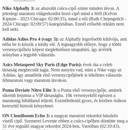
Nike Alphafly 3:
az abszolút csúcs-cipő szinte minden távon. A
jelenlegi maratoni világrekordot hozó cipő mind a férfi (Kelvin
Kiptum - 2023 Chicago: 02:00:35), mind a női (Ruth Chepngetich -
2024 Chicago: 02:09:57) kategóriában. Ennél erősebb reklám nem
kell neki.
Adidas Adios Pro 4 (vagy 3):
az Alphafly legerősebb kihívója, ami
néha be is kúszik a király elé. A legnagyobb előnye, hogy a többi
versenycipőhöz képest meglehetősen strapabíró, így ár/érték
arányban a legjobb választás.
Asics Metaspeed Sky Paris (Edge Paris):
évek óta a celeb
társaság megbecsült tagja. Nem annyira vad, mint a Nike vagy az
Adidas, így amatőrök első versenycipőjének is tökéletes választás
félmaratoni vagy maratoni távokon.
Puma Deviate Nitro Elite 3:
a Puma első versenycipője, aminek
sikerült bejutnia a VIP társaságba. 10k versenyektől egészen a
maratonig hibátlanul teljesít. Eszméletlenül gyors, és közben órákon
keresztül biztosít kényelmet.
ON Cloudboom Echo 3:
a magyar maratoni rekordot büszkén
viselő cipő. Szemerei Levente ebben a csúcs-cipőben döntötte meg a
31 éve regnáló magyar rekordot 2024-ben, Varsóban (02:10:43).