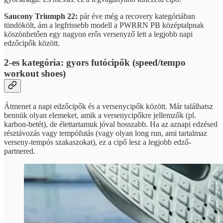
Saucony Triumph 22:
pár éve még a recovery kategóriában
tündökölt, ám a legfrissebb modell a PWRRN PB középtalpnak
köszönhetően egy nagyon erős versenyző lett a legjobb napi
edzőcipők között.
2-es kategória: gyors futócipők (speed/tempo
workout shoes)
Átmenet a napi edzőcipők és a versenycipők között. Már találhatsz
bennük olyan elemeket, amik a versenycipőkre jellemzők (pl.
karbon-betét), de élettartamuk jóval hosszabb. Ha az aznapi edzésed
résztávozás vagy tempófutás (vagy olyan long run, ami tartalmaz
verseny-tempós szakaszokat), ez a cipő lesz a legjobb edző-
partnered.