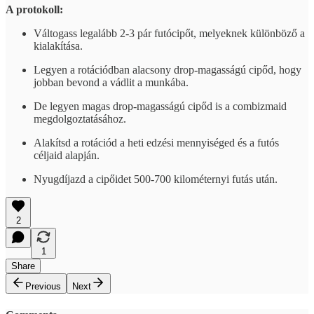
A protokoll:
Váltogass legalább 2-3 pár futócipőt, melyeknek különböző a
kialakítása.
Legyen a rotációdban alacsony drop-magasságú cipőd, hogy
jobban bevond a vádlit a munkába.
De legyen magas drop-magasságú cipőd is a combizmaid
megdolgoztatásához.
Alakítsd a rotációd a heti edzési mennyiséged és a futós
céljaid alapján.
Nyugdíjazd a cipőidet 500-700 kilométernyi futás után.
2
1
Share
Previous
Next