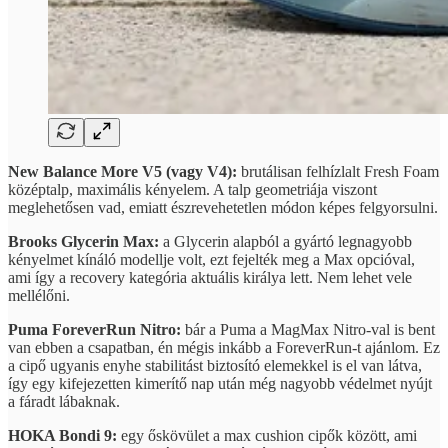
New Balance More V5 (vagy V4):
brutálisan felhízlalt Fresh Foam
középtalp, maximális kényelem. A talp geometriája viszont
meglehetősen vad, emiatt észrevehetetlen módon képes felgyorsulni.
Brooks Glycerin Max:
a Glycerin alapból a gyártó legnagyobb
kényelmet kínáló modellje volt, ezt fejelték meg a Max opcióval,
ami így a recovery kategória aktuális királya lett. Nem lehet vele
mellélőni.
Puma ForeverRun Nitro:
bár a Puma a MagMax Nitro-val is bent
van ebben a csapatban, én mégis inkább a ForeverRun-t ajánlom. Ez
a cipő ugyanis enyhe stabilitást biztosító elemekkel is el van látva,
így egy kifejezetten kimerítő nap után még nagyobb védelmet nyújt
a fáradt lábaknak.
HOKA Bondi 9:
egy őskövület a max cushion cipők között, ami