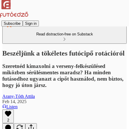
Subscribe
Sign in
Read distraction-free on Substack
Beszéljünk a tökéletes futócipő rotációról
Szeretnéd kimaxolni a verseny-felkészülésed
miközben sérülésmentes maradsz? Ha minden
futásodhoz ugyanazt a cipőt használod, nem biztos,
hogy jó úton jársz.
Arany-Tóth Attila
Feb 14, 2025
Listen
2