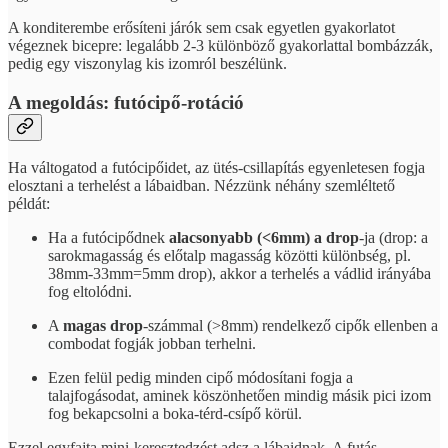
A konditerembe erősíteni járók sem csak egyetlen gyakorlatot
végeznek bicepre: legalább 2-3 különböző gyakorlattal bombázzák,
pedig egy viszonylag kis izomról beszélünk.
A megoldás: futócipő-rotáció
Ha váltogatod a futócipőidet, az ütés-csillapítás egyenletesen fogja
elosztani a terhelést a lábaidban. Nézzünk néhány szemléltető
példát:
Ha a futócipődnek
alacsonyabb (<6mm) a drop
-ja (drop: a
sarokmagasság és előtalp magasság közötti különbség, pl.
38mm-33mm=5mm drop), akkor a terhelés a vádlid irányába
fog eltolódni.
A
magas drop
-számmal (>8mm) rendelkező cipők ellenben a
combodat fogják jobban terhelni.
Ezen felül pedig minden cipő módosítani fogja a
talajfogásodat, aminek köszönhetően mindig másik pici izom
fog bekapcsolni a boka-térd-csípő körül.
Ezzel egyfajta mini-keresztedzést adsz a lábaidnak. A futás