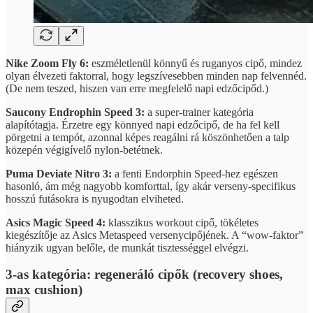
Nike Zoom Fly 6:
eszméletlenül könnyű és ruganyos cipő, mindez
olyan élvezeti faktorral, hogy legszívesebben minden nap felvennéd.
(De nem teszed, hiszen van erre megfelelő napi edzőcipőd.)
Saucony Endrophin Speed 3:
a super-trainer kategória
alapítótagja. Érzetre egy könnyed napi edzőcipő, de ha fel kell
pörgetni a tempót, azonnal képes reagálni rá köszönhetően a talp
közepén végigívelő nylon-betétnek.
Puma Deviate Nitro 3:
a fenti Endorphin Speed-hez egészen
hasonló, ám még nagyobb komforttal, így akár verseny-specifikus
hosszú futásokra is nyugodtan elviheted.
Asics Magic Speed 4:
klasszikus workout cipő, tökéletes
kiegészítője az Asics Metaspeed versenycipőjének. A “wow-faktor”
hiányzik ugyan belőle, de munkát tisztességgel elvégzi.
3-as kategória: regeneráló cipők (recovery shoes,
max cushion)