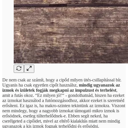
De nem csak az számít, hogy a cipőd milyen ütés-csillapítással bír.
Ugyanis ha csak egyetlen cipőt használsz,
mindig ugyanazok az
izmok és izületek fogják megkapni az impulzust és terhelést
,
amit a futás okoz. “Ez milyen jó!'“ - gondolhatnád, hiszen ha ezeket
az izmokat használod a futómozgásodhoz, akkor ezeket is szeretnéd
erősíteni. Ez igaz is, ha makro-szinten tekintünk az izmokra. Viszont
nem mindegy, hogy a nagyobb izmokat támogató mikro izmok is
erősödnek, esetleg túlterhelődnek-e. Ebben segít neked, ha
cserélgeted a cipőidet, mivel az eltérő kialakítás miatt nem mindig
ugyanazok a kis izmok fognak terhelődni és erősödni.