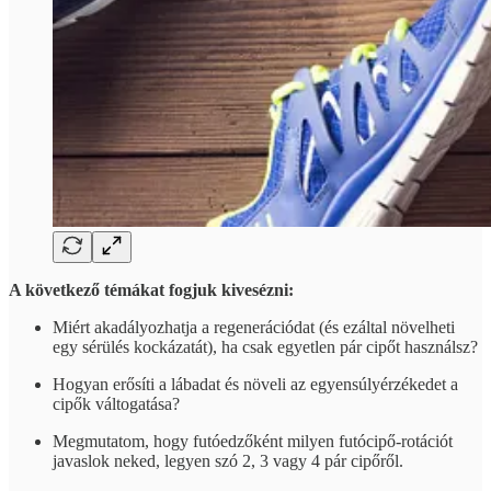
A következő témákat fogjuk kivesézni:
Miért akadályozhatja a regenerációdat (és ezáltal növelheti
egy sérülés kockázatát), ha csak egyetlen pár cipőt használsz?
Hogyan erősíti a lábadat és növeli az egyensúlyérzékedet a
cipők váltogatása?
Megmutatom, hogy futóedzőként milyen futócipő-rotációt
javaslok neked, legyen szó 2, 3 vagy 4 pár cipőről.