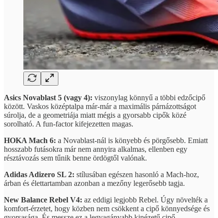
Asics Novablast 5 (vagy 4):
viszonylag könnyű a többi edzőcipő
között. Vaskos középtalpa már-már a maximális párnázottságot
súrolja, de a geometriája miatt mégis a gyorsabb cipők közé
sorolható. A fun-factor kifejezetten magas.
HOKA Mach 6:
a Novablast-nál is könyebb és pörgősebb. Emiatt
hosszabb futásokra már nem annyira alkalmas, ellenben egy
résztávozás sem tűnik benne ördögtől valónak.
Adidas Adizero SL 2:
stílusában egészen hasonló a Mach-hoz,
árban és élettartamban azonban a mezőny legerősebb tagja.
New Balance Rebel V4:
az eddigi legjobb Rebel. Úgy növelték a
komfort-érzetet, hogy közben nem csökkent a cipő könnyedsége és
gyorsasága. És messze ez a legvagányabb kinézetű cipő.