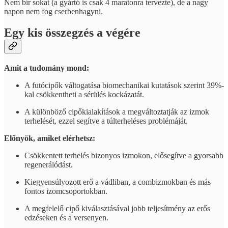
Nem bír sokat (a gyártó is csak 4 maratonra tervezte), de a nagy
napon nem fog cserbenhagyni.
Egy kis összegzés a végére
Amit a tudomány mond:
A futócipők váltogatása biomechanikai kutatások szerint 39%-
kal csökkentheti a sérülés kockázatát.
A különböző cipőkialakítások a megváltoztatják az izmok
terhelését, ezzel segítve a túlterheléses problémáját.
Előnyök, amiket elérhetsz:
Csökkentett terhelés bizonyos izmokon, elősegítve a gyorsabb
regenerálódást.
Kiegyensúlyozott erő a vádliban, a combizmokban és más
fontos izomcsoportokban.
A megfelelő cipő kiválasztásával jobb teljesítmény az erős
edzéseken és a versenyen.