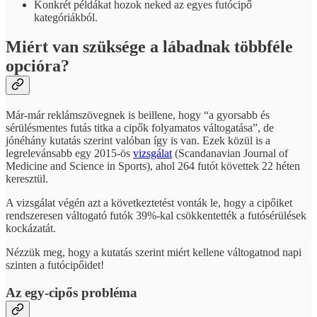
Konkrét példákat hozok neked az egyes futócipő
kategóriákból.
Miért van szüksége a lábadnak többféle
opcióra?
Már-már reklámszövegnek is beillene, hogy “a gyorsabb és
sérülésmentes futás titka a cipők folyamatos váltogatása”, de
jónéhány kutatás szerint valóban így is van. Ezek közül is a
legrelevánsabb egy 2015-ös
vizsgálat
(Scandanavian Journal of
Medicine and Science in Sports), ahol 264 futót követtek 22 héten
keresztül.
A vizsgálat végén azt a következtetést vonták le, hogy a cipőiket
rendszeresen váltogató futók 39%-kal csökkentették a futósérülések
kockázatát.
Nézzük meg, hogy a kutatás szerint miért kellene váltogatnod napi
szinten a futócipőidet!
Az egy-cipős probléma