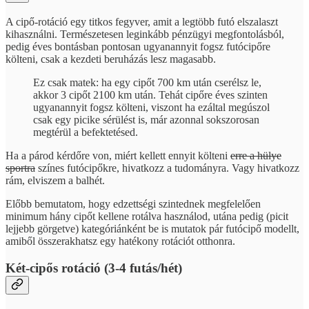
A cipő-rotáció egy titkos fegyver, amit a legtöbb futó elszalaszt
kihasználni. Természetesen leginkább pénzügyi megfontolásból,
pedig éves bontásban pontosan ugyanannyit fogsz futócipőre
költeni, csak a kezdeti beruházás lesz magasabb.
Ez csak matek: ha egy cipőt 700 km után cserélsz le,
akkor 3 cipőt 2100 km után. Tehát cipőre éves szinten
ugyanannyit fogsz költeni, viszont ha ezáltal megúszol
csak egy picike sérülést is, már azonnal sokszorosan
megtérül a befektetésed.
Ha a párod kérdőre von, miért kellett ennyit költeni
erre a hülye
sportra
színes futócipőkre, hivatkozz a tudományra. Vagy hivatkozz
rám, elviszem a balhét.
Előbb bemutatom, hogy edzettségi szintednek megfelelően
minimum hány cipőt kellene rotálva használod, utána pedig (picit
lejjebb görgetve) kategóriánként be is mutatok pár futócipő modellt,
amiből összerakhatsz egy hatékony rotációt otthonra.
Két-cipős rotáció (3-4 futás/hét)