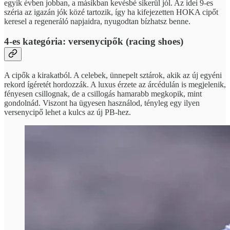
egyik évben jobban, a másikban kevésbé sikerül jól. Az idei 9-es
széria az igazán jók közé tartozik, így ha kifejezetten HOKA cipőt
keresel a regeneráló napjaidra, nyugodtan bízhatsz benne.
4-es kategória: versenycipők (racing shoes)
A cipők a kirakatból. A celebek, ünnepelt sztárok, akik az új egyéni
rekord ígéretét hordozzák. A luxus érzete az árcédulán is megjelenik,
fényesen csillognak, de a csillogás hamarabb megkopik, mint
gondolnád. Viszont ha ügyesen használod, tényleg egy ilyen
versenycipő lehet a kulcs az új PB-hez.