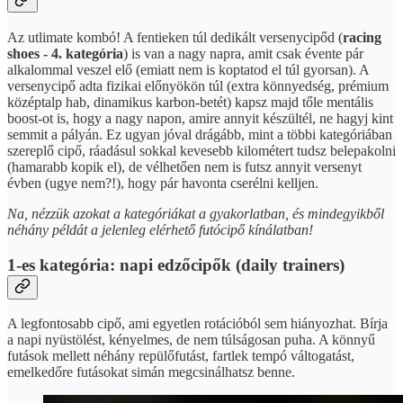
Az utlimate kombó! A fentieken túl dedikált versenycipőd (
racing
shoes - 4. kategória
) is van a nagy napra, amit csak évente pár
alkalommal veszel elő (emiatt nem is koptatod el túl gyorsan). A
versenycipő adta fizikai előnyökön túl (extra könnyedség, prémium
középtalp hab, dinamikus karbon-betét) kapsz majd tőle mentális
boost-ot is, hogy a nagy napon, amire annyit készültél, ne hagyj kint
semmit a pályán. Ez ugyan jóval drágább, mint a többi kategóriában
szereplő cipő, ráadásul sokkal kevesebb kilométert tudsz belepakolni
(hamarabb kopik el), de vélhetően nem is futsz annyit versenyt
évben (ugye nem?!), hogy pár havonta cserélni kelljen.
Na, nézzük azokat a kategóriákat a gyakorlatban, és mindegyikből
néhány példát a jelenleg elérhető futócipő kínálatban!
1-es kategória: napi edzőcipők (daily trainers)
A legfontosabb cipő, ami egyetlen rotációból sem hiányozhat. Bírja
a napi nyüstölést, kényelmes, de nem túlságosan puha. A könnyű
futások mellett néhány repülőfutást, fartlek tempó váltogatást,
emelkedőre futásokat simán megcsinálhatsz benne.