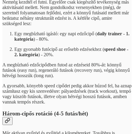
Nemrég kezdtél el futni. Egyelőre csak kiegészítő tevékenység más
aktivitásaid mellett. Nem gondolkodsz versenyekben (még), de
szeretnél folyamatosan fejlődni, ezért a könnyű futásaid mellett már
beiktatsz néhány strukturált edzést is. A kétféle cipő, amire
szükséged lesz:
Egy megbízható igásló: egy napi edzőcipő (
daily trainer - 1.
kategória
) - 80%.
Egy gyorsabb futócipő az erősebb edzésekhez (
speed shoe -
2. kategória
) - 20%.
A megbízható edzőcipődben futod az edzéseid 80%-át: könnyű
futások (easy run), regeneráló futások (recovery run), végig könnyű
hétvégi hosszúk (long run).
A gyorsabb, könyebb speed cipődet pedig akkor húzod fel, ha aznap
számítasz egy kis szenvedésre: pályaedzések (track workout), tempó
vagy küszöb futások, illetve olyan hétvégi hosszú futások, amiben
vannak tempós részek.
Három-cipős rotáció (4-5 futás/hét)
Már aktívan gyűröd és gyűjtöd a kilométereket. Továbbra is