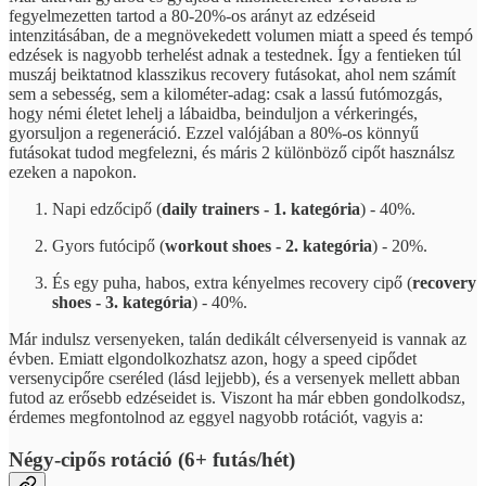
fegyelmezetten tartod a 80-20%-os arányt az edzéseid
intenzitásában, de a megnövekedett volumen miatt a speed és tempó
edzések is nagyobb terhelést adnak a testednek. Így a fentieken túl
muszáj beiktatnod klasszikus recovery futásokat, ahol nem számít
sem a sebesség, sem a kilométer-adag: csak a lassú futómozgás,
hogy némi életet lehelj a lábaidba, beinduljon a vérkeringés,
gyorsuljon a regeneráció. Ezzel valójában a 80%-os könnyű
futásokat tudod megfelezni, és máris 2 különböző cipőt használsz
ezeken a napokon.
Napi edzőcipő (
daily trainers - 1. kategória
) - 40%.
Gyors futócipő (
workout shoes - 2. kategória
) - 20%.
És egy puha, habos, extra kényelmes recovery cipő (
recovery
shoes - 3. kategória
) - 40%.
Már indulsz versenyeken, talán dedikált célversenyeid is vannak az
évben. Emiatt elgondolkozhatsz azon, hogy a speed cipődet
versenycipőre cseréled (lásd lejjebb), és a versenyek mellett abban
futod az erősebb edzéseidet is. Viszont ha már ebben gondolkodsz,
érdemes megfontolnod az eggyel nagyobb rotációt, vagyis a:
Négy-cipős rotáció (6+ futás/hét)