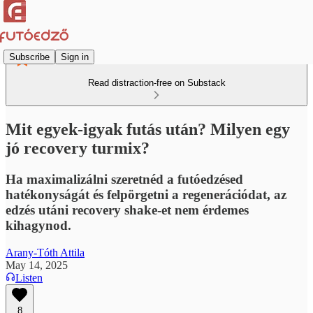
Subscribe
Sign in
Read distraction-free on Substack
Mit egyek-igyak futás után? Milyen egy
jó recovery turmix?
Ha maximalizálni szeretnéd a futóedzésed
hatékonyságát és felpörgetni a regenerációdat, az
edzés utáni recovery shake-et nem érdemes
kihagynod.
Arany-Tóth Attila
May 14, 2025
Listen
8