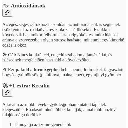
#5: Antioxidánsok
Az egészséges zsírokhoz hasonlóan az antioxidánsok is segítenek
csökkenteni az oxidatív stressz okozta sérüléseket. Ez akkor
következik be, amikor felborul a szabadgyökök és antioxidánsok
aránya a szervezetben olyan stressz hatására, mint amit egy kimerítő
edzés is okoz.
🎯 Cél:
Nincs konkrét cél, engedd szabadon a fantáziádat, és
ízlésednek megfelelően használd a következőket:
🥤 Ezt pakold a turmixgépbe:
bébi spenót, fodros kel, fagyasztott
bogyós gyümölcsök (pl. áfonya, málna, eper), egy ujjnyi gyömbér.
🚀 +1 extra: Kreatin
A kreatin az utóbbi évek egyik legjobban kutatott táplálék-
kiegészítője. Ráadásul minél többet kutatják, annál több pozitív
tulajdonsága derül ki:
Támogatja az izomregenerációt.