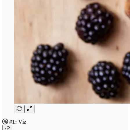
🚰 #1: Víz