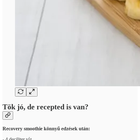
Tök jó, de recepted is van?
Recovery smoothie könnyű edzések után:
- 4 deciliter víz