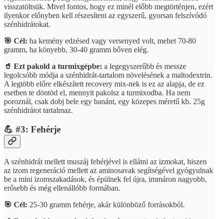
visszatöltsük. Mivel fontos, hogy ez minél előbb megtörténjen, ezért
ilyenkor előnyben kell részesíteni az egyszerű, gyorsan felszívódó
szénhidrátokat.
🎯 Cél:
ha kemény edzésed vagy versenyed volt, mehet 70-80
gramm, ha könyebb, 30-40 gramm bőven elég.
🥤 Ezt pakold a turmixgépbe:
a legegyszerűbb és messze
legolcsóbb módja a szénhidrát-tartalom növelésének a maltodextrin.
A legtöbb előre elkészített recovery mix-nek is ez az alapja, de ez
esetben te döntöd el, mennyit pakolsz a turmixodba. Ha nem
poroznál, csak dobj bele egy banánt, egy közepes méretű kb. 25g
szénhidrátot tartalmaz.
💪 #3: Fehérje
A szénhidrát mellett muszáj fehérjével is ellátni az izmokat, hiszen
az izom regeneráció mellett az aminosavak segítségével gyógyulnak
be a mini izomszakadások, és épülnek fel újra, immáron nagyobb,
erősebb és még ellenállóbb formában.
🎯 Cél:
25-30 gramm fehérje, akár különböző forrásokból.