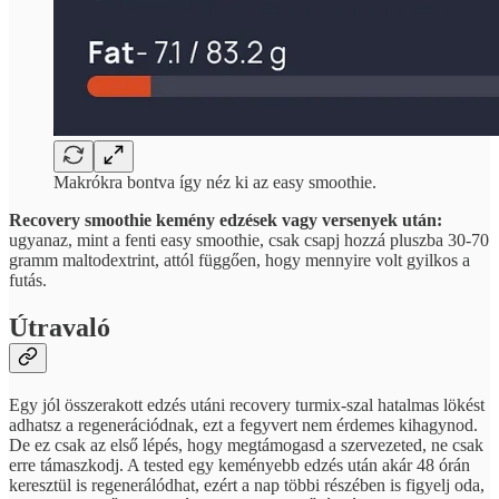
Makrókra bontva így néz ki az easy smoothie.
Recovery smoothie kemény edzések vagy versenyek után:
ugyanaz, mint a fenti easy smoothie, csak csapj hozzá pluszba 30-70
gramm maltodextrint, attól függően, hogy mennyire volt gyilkos a
futás.
Útravaló
Egy jól összerakott edzés utáni recovery turmix-szal hatalmas lökést
adhatsz a regenerációdnak, ezt a fegyvert nem érdemes kihagynod.
De ez csak az első lépés, hogy megtámogasd a szervezeted, ne csak
erre támaszkodj. A tested egy keményebb edzés után akár 48 órán
keresztül is regenerálódhat, ezért a nap többi részében is figyelj oda,