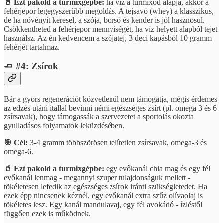
🥤 Ezt pakold a turmixgépbe:
ha víz a turmixod alapja, akkor a
fehérjepor legegyszerűbb megoldás. A tejsavó (whey) a klasszikus,
de ha növényit keresel, a szója, borsó és kender is jól hasznosul.
Csökkentheted a fehérjepor mennyiségét, ha víz helyett alapból tejet
használsz. Az én kedvencem a szójatej, 3 deci kapásból 10 gramm
fehérjét tartalmaz.
🧈 #4: Zsírok
Bár a gyors regenerációt közvetlenül nem támogatja, mégis érdemes
az edzés utáni itallal bevinni némi egészséges zsírt (pl. omega 3 és 6
zsírsavak), hogy támogassák a szervezetet a sportolás okozta
gyulladásos folyamatok leküzdésében.
🎯 Cél:
3-4 gramm többszörösen telítetlen zsírsavak, omega-3 és
omega-6.
🥤 Ezt pakold a turmixgépbe:
egy evőkanál chia mag és egy fél
evőkanál lenmag - megannyi szuper tulajdonságuk mellett -
tökéletesen lefedik az egészséges zsírok iránti szükségletedet. Ha
ezek épp nincsenek kéznél, egy evőkanál extra szűz olívaolaj is
tökéletes lesz. Egy kanál mandulavaj, egy fél avokádó - ízléstől
függően ezek is működnek.