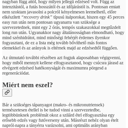
nagyban függ attól, hogy milyen jellegű edzésed volt. Függ az
intenzitástól, a futás hosszától és az időjárástól is. Pontosan emiatt
nem szoktam javasolni a polcról kényelmesen leemelhető, előre
elkészített
“recovery drink”
típusú italporokat, hiszen egy 45 perces
easy run után nem pontosan ugyanarra van szüksége a
szervezetednek, mint egy 2 órás, tempós szakaszokkal megtűzdelt
long run után. Ugyanakkor nagy általánosságban elmondható, hogy
mind szénhidrátot, mind minőségi fehérjét érdemes ilyenkor
fogyasztani, de ez a lista még tovább bővíthető más fontos
elemekkel és az arányok is eltérnek majd az edzésedtől függően.
Az útmutató további részében azt fogjuk alaposabban végigvenni,
hogy miből mennyit kellene elfogyasztanod, hogy csúcsra járasd az
elvégzett edzésed hatékonyságát és maximumra pörgesd a
regenerációdat.
Miért nem eszel?
Bár a szükséges tápanyagot (makro- és mikronutriensek)
természetesen étellel is be tudod vinni a szervezetedbe,
legtöbbünknek problémát okoz a szilárd étel elfogyasztása egy
erősebb edzés vagy futóverseny után. Másrészt nehéz olyan ételt
napról-napra a tányérra varázsolni, ami optimális arányban