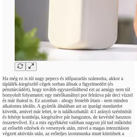
Ha még ez is túl nagy pepecs és időpazarlás számodra, akkor a
táplálék-kiegészítő cégek sorban állnak a figyelmedért (és
pénztárcádért), hogy tovább egyszerűsíthesd ezt az amúgy nem túl
bonyolult folyamatot: egy mérőkanálnyi por felrázva pár deci vízzel
és már ihatod is. Ez azonban - ahogy fentebb írtam - nem minden
alkalomra ideális. A gyártók általában azt az iparági standardot
követik, amivel már lehet, te is találkozhattál: 4:1 arányú szénhidrát
és fehérje kombója, kiegészítve pár hangzatos, de kevésbé hasznos
összetevővel. Ez a mix egyébként valóban nagyon jól tud működni
az erősebb edzések és versenyek után, mivel a magas intenzitáson
végzett aktivitás után, az erőteljes izommunka miatt kiürülnek a