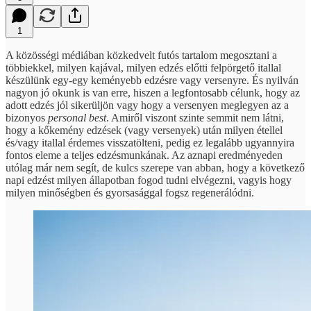
1
A közösségi médiában közkedvelt futós tartalom megosztani a
többiekkel, milyen kajával, milyen edzés előtti felpörgető itallal
készülünk egy-egy keményebb edzésre vagy versenyre. És nyilván
nagyon jó okunk is van erre, hiszen a legfontosabb célunk, hogy az
adott edzés jól sikerüljön vagy hogy a versenyen meglegyen az a
bizonyos
personal best
. Amiről viszont szinte semmit nem látni,
hogy a kőkemény edzések (vagy versenyek) után milyen étellel
és/vagy itallal érdemes visszatölteni, pedig ez legalább ugyannyira
fontos eleme a teljes edzésmunkának. Az aznapi eredményeden
utólag már nem segít, de kulcs szerepe van abban, hogy a következő
napi edzést milyen állapotban fogod tudni elvégezni, vagyis hogy
milyen minőségben és gyorsasággal fogsz regenerálódni.