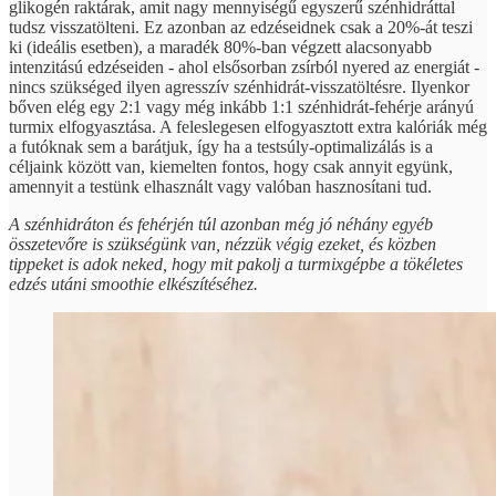
glikogén raktárak, amit nagy mennyiségű egyszerű szénhidráttal
tudsz visszatölteni. Ez azonban az edzéseidnek csak a 20%-át teszi
ki (ideális esetben), a maradék 80%-ban végzett alacsonyabb
intenzitású edzéseiden - ahol elsősorban zsírból nyered az energiát -
nincs szükséged ilyen agresszív szénhidrát-visszatöltésre. Ilyenkor
bőven elég egy 2:1 vagy még inkább 1:1 szénhidrát-fehérje arányú
turmix elfogyasztása. A feleslegesen elfogyasztott extra kalóriák még
a futóknak sem a barátjuk, így ha a testsúly-optimalizálás is a
céljaink között van, kiemelten fontos, hogy csak annyit együnk,
amennyit a testünk elhasznált vagy valóban hasznosítani tud.
A szénhidráton és fehérjén túl azonban még jó néhány egyéb
összetevőre is szükségünk van, nézzük végig ezeket, és közben
tippeket is adok neked, hogy mit pakolj a turmixgépbe a tökéletes
edzés utáni smoothie elkészítéséhez.