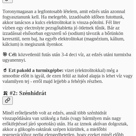
Toronymagasan a legfontosabb lételem, amit edzés után azonnal
fogyasztanunk kell. Ha melegebb, izzadósabb időben futottunk,
akkor tanácsos a kulcs elektrolitokat is vissza-pótolni. Fél liter
vízben egy electrolyte pezsgőtabletta jó ötletnek tűnik. Bár az
izzadással elsősorban egyszerű só (sodium) távozik a bőrünkön
keresztül, nem baj, ha egyéb elektrolitokat (magnézium, kálium,
kálcium) is megiszunk ilyenkor.
🎯 Cél:
közvetlenül futás után 3-4 deci víz, az edzés utáni turmixba
ugyanennyi.
🥤 Ezt pakold a turmixgépbe:
vizet (elektrolitokkal) még a
smoothie előtt is igyál, de ezen felül az italod alapja is lehet víz vagy
valamilyen tej - erről majd lejjebb a fehérjés részben.
🍌 #2: Szénhidrát
Minél erőteljesebb volt az edzés, annál több szénhidrát
visszapótlására van szükség a futás (vagy bármilyen más nagy
erőkifejtéssel járó sportolás) után. Ha az izmok aktívan dolgoztak,
akkor a glikogén-raktárak szépen kiürültek, a mielőbbi
regenerációhoz pedig elengedhetetlen, hogy ezeket minél előbb