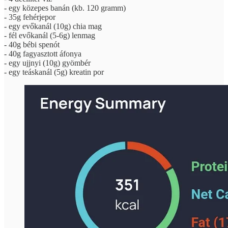
- egy közepes banán (kb. 120 gramm)
- 35g fehérjepor
- egy evőkanál (10g) chia mag
- fél evőkanál (5-6g) lenmag
- 40g bébi spenót
- 40g fagyasztott áfonya
- egy ujjnyi (10g) gyömbér
- egy teáskanál (5g) kreatin por