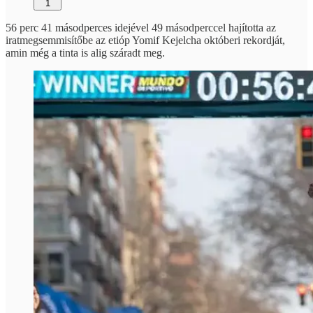
1
56 perc 41 másodperces idejével 49 másodperccel hajította az
iratmegsemmisítőbe az etióp Yomif Kejelcha októberi rekordját,
amin még a tinta is alig száradt meg.