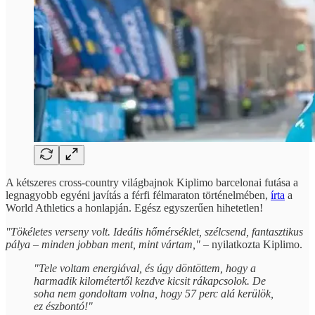
A kétszeres cross-country világbajnok Kiplimo barcelonai futása a
legnagyobb egyéni javítás a férfi félmaraton történelmében,
írta
a
World Athletics a honlapján. Egész egyszerűen hihetetlen!
"Tökéletes verseny volt. Ideális hőmérséklet, szélcsend, fantasztikus
pálya – minden jobban ment, mint vártam,"
– nyilatkozta Kiplimo.
"Tele voltam energiával, és úgy döntöttem, hogy a
harmadik kilométertől kezdve kicsit rákapcsolok. De
soha nem gondoltam volna, hogy 57 perc alá kerülök,
ez észbontó!"