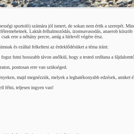
pességi sportoló) számára jól ismert, de sokan nem értik a szerepét. M
 félremehetnek. Laktát-felhalmozódás, izomsavasodás, anaerob küszöb -
csak erre a néhány percre, amíg a hírlevél végére érsz.
ak és ezáltal felkelteni az érdeklődésüket a téma iránt:
fogsz futni hosszabb távon anélkül, hogy a tested ordítana a fájdalomtó
aton, pontosan erre van szükséged.
ményeken, majd megnézzük, melyek a leghatékonyabb edzések, amiket én
l félni, teljesen ingyen van!