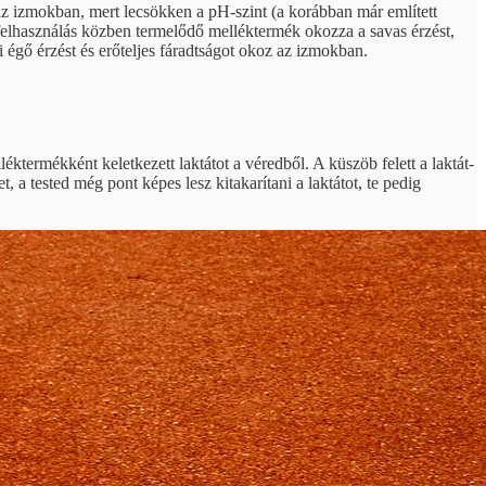
az izmokban, mert lecsökken a pH-szint (a korábban már említett
iafelhasználás közben termelődő melléktermék okozza a savas érzést,
 égő érzést és erőteljes fáradtságot okoz az izmokban.
ktermékként keletkezett laktátot a véredből. A küszöb felett a laktát-
a tested még pont képes lesz kitakarítani a laktátot, te pedig