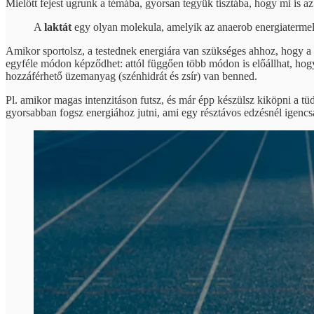
Mielőtt fejest ugrunk a témába, gyorsan tegyük tisztába, hogy mi is az 
A
laktát
egy olyan molekula, amelyik az anaerob energiatermel
Amikor sportolsz, a testednek energiára van szükséges ahhoz, hogy a
egyféle módon képződhet: attól függően több módon is előállhat, hog
hozzáférhető üzemanyag (szénhidrát és zsír) van benned.
Pl. amikor magas intenzitáson futsz, és már épp készülsz kiköpni a tü
gyorsabban fogsz energiához jutni, ami egy résztávos edzésnél igencsa