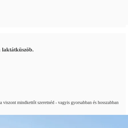
a laktátküszöb.
 Ha viszont mindkettőt szeretnéd - vagyis gyorsabban és hosszabban