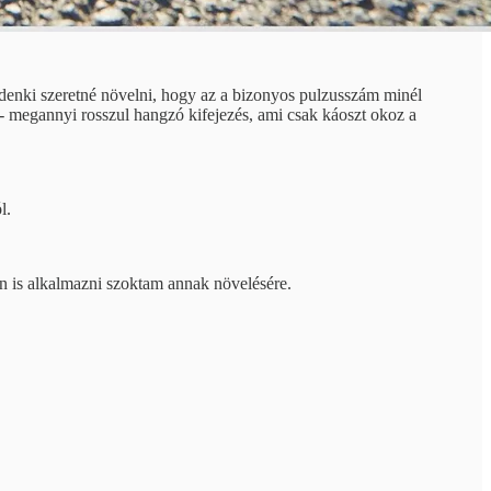
indenki szeretné növelni, hogy az a bizonyos pulzusszám minél
 megannyi rosszul hangzó kifejezés, ami csak káoszt okoz a
l.
 is alkalmazni szoktam annak növelésére.