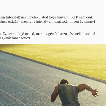
zin trifoszfát) nevű molekulából fogja kinyerni. ATP nem csak
 nincs oxigén), mennyire intenzív a mozgásod, milyen és mennyi
. Ez azért tök jó neked, mert oxigén felhasználása nélkül sokkal
gvalósítani a tested.