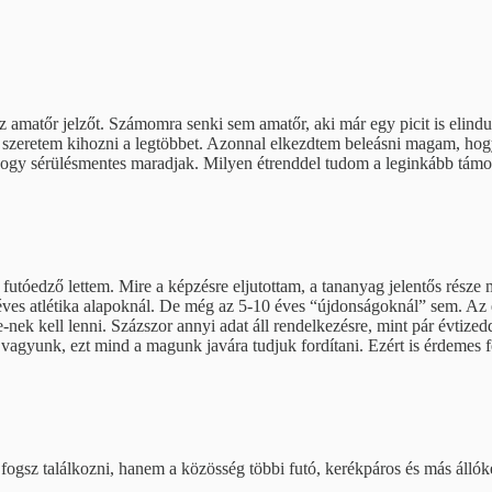
amatőr jelzőt. Számomra senki sem amatőr, aki már egy picit is elindult 
l szeretem kihozni a legtöbbet. Azonnal elkezdtem beleásni magam, hog
hogy sérülésmentes maradjak. Milyen étrenddel tudom a leginkább támoga
utóedző lettem. Mire a képzésre eljutottam, a tananyag jelentős része 
éves atlétika alapoknál. De még az 5-10 éves “újdonságoknál” sem. Az
te-nek kell lenni. Százszor annyi adat áll rendelkezésre, mint pár évtiz
 vagyunk, ezt mind a magunk javára tudjuk fordítani. Ezért is érdemes f
fogsz találkozni, hanem a közösség többi futó, kerékpáros és más állók