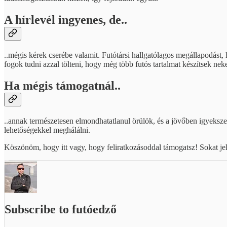
A hírlevél ingyenes, de..
..mégis kérek cserébe valamit. Futótársi hallgatólagos megállapodást, 
fogok tudni azzal tölteni, hogy még több futós tartalmat készítsek nek
Ha mégis támogatnál..
..annak természetesen elmondhatatlanul örülök, és a jövőben igyeksze
lehetőségekkel meghálálni.
Köszönöm, hogy itt vagy, hogy feliratkozásoddal támogatsz! Sokat j
Subscribe to futóedző