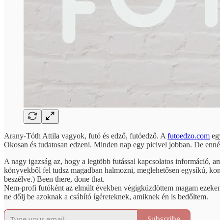
Arany-Tóth Attila vagyok, futó és edző, futóedző. A
futoedzo.com
egy
Okosan és tudatosan edzeni. Minden nap egy picivel jobban. De ennél az
A nagy igazság az, hogy a legtöbb futással kapcsolatos információ, a
könyvekből fel tudsz magadban halmozni, meglehetősen egysíkú, konze
beszélve.) Been there, done that.
Nem-profi futóként az elmúlt években végigküzdöttem magam ezeken a
ne dőlj be azoknak a csábító ígéreteknek, amiknek én is bedőltem.
Subscribe