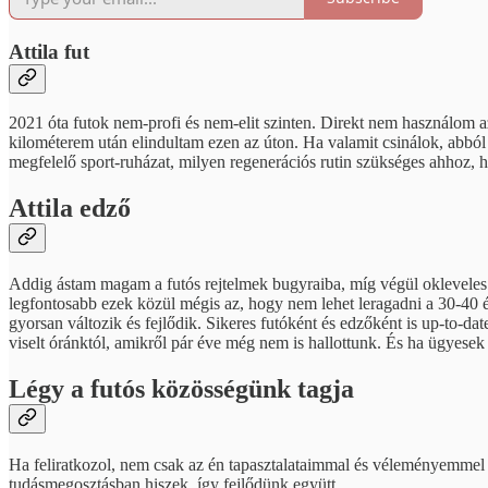
Attila fut
2021 óta futok nem-profi és nem-elit szinten. Direkt nem használom az 
kilométerem után elindultam ezen az úton. Ha valamit csinálok, abbó
megfelelő sport-ruházat, milyen regenerációs rutin szükséges ahhoz, 
Attila edző
Addig ástam magam a futós rejtelmek bugyraiba, míg végül okleveles f
legfontosabb ezek közül mégis az, hogy nem lehet leragadni a 30-40 
gyorsan változik és fejlődik. Sikeres futóként és edzőként is up-to-da
viselt óránktól, amikről pár éve még nem is hallottunk. És ha ügyesek
Légy a futós közösségünk tagja
Ha feliratkozol, nem csak az én tapasztalataimmal és véleményemmel 
tudásmegosztásban hiszek, így fejlődünk együtt.