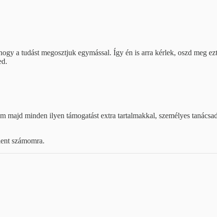
hogy a tudást megosztjuk egymással. Így én is arra kérlek, oszd meg ezt
ed.
m majd minden ilyen támogatást extra tartalmakkal, személyes tanácsad
elent számomra.