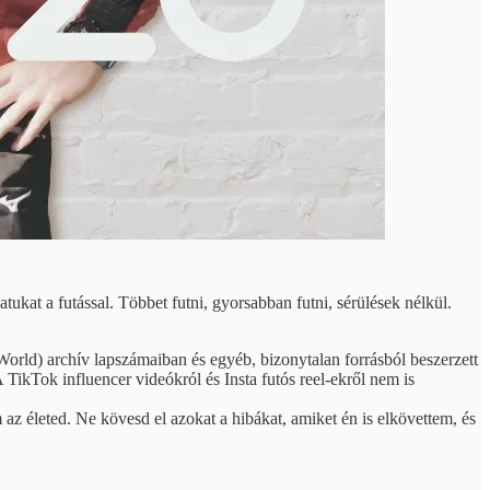
tukat a futással. Többet futni, gyorsabban futni, sérülések nélkül.
orld) archív lapszámaiban és egyéb, bizonytalan forrásból beszerzett
ikTok influencer videókról és Insta futós reel-ekről nem is
 életed. Ne kövesd el azokat a hibákat, amiket én is elkövettem, és