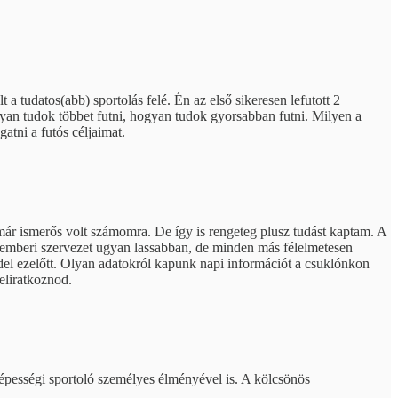
a tudatos(abb) sportolás felé. Én az első sikeresen lefutott 2
yan tudok többet futni, hogyan tudok gyorsabban futni. Milyen a
tni a futós céljaimat.
már ismerős volt számomra. De így is rengeteg plusz tudást kaptam. A
 emberi szervezet ugyan lassabban, de minden más félelmetesen
eddel ezelőtt. Olyan adatokról kapunk napi információt a csuklónkon
eliratkoznod.
épességi sportoló személyes élményével is. A kölcsönös