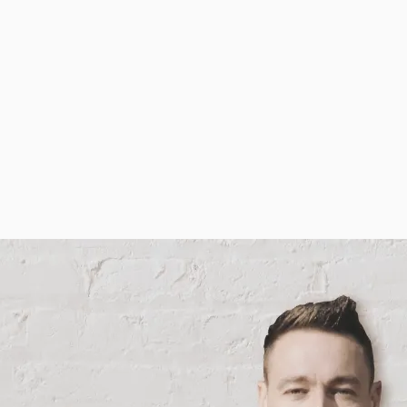
kosan és céltudatosan futók táb