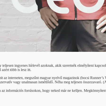
 teljesen ingyenes hírlevél azoknak, akik szeretnék elmélyíteni kapcsola
ért több is lesz itt.
mit az interneten, megszűnt magyar nyelvű magazinok (bocsi Runner’s W
rvatív vagy unalmasan ismétlődő. Néha meg teljesen összezavaró. (A T
z információs forrásokon, hogy neked már ne kelljen. Megkönnyítem az