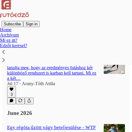
Subscribe
Sign in
Home
Archívum
Latest
Top
Discussions
Mi ez itt?
Edzőt keresel?
Hogyan tökéletesítsd a tested a futáshoz?
A legtöbb futó csak idővel és a saját kárán
tanulja meg, hogy az eredményes futáshoz két
különböző rendszert is karban kell tartani. Mi ez
a két…
Jul 17
Arany-Tóth Attila
•
3
June 2026
Egy régóta űzött vágy beteljesülése - WTF