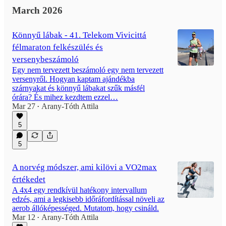
March 2026
Könnyű lábak - 41. Telekom Vivicittá
félmaraton felkészülés és
versenybeszámoló
Egy nem tervezett beszámoló egy nem tervezett
versenyről. Hogyan kaptam ajándékba
szárnyakat és könnyű lábakat szűk másfél
órára? És mihez kezdtem ezzel…
Mar 27
Arany-Tóth Attila
•
5
5
A norvég módszer, ami kilövi a VO2max
értékedet
A 4x4 egy rendkívül hatékony intervallum
edzés, ami a legkisebb időráfordítással növeli az
aerob állóképességed. Mutatom, hogy csináld.
Mar 12
Arany-Tóth Attila
•