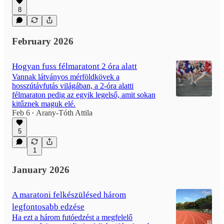
8
February 2026
Hogyan fuss félmaratont 2 óra alatt
Vannak látványos mérföldkövek a
hosszútávfutás világában, a 2-óra alatti
félmaraton pedig az egyik legelső, amit sokan
kitűznek maguk elé.
Feb 6
Arany-Tóth Attila
•
5
1
January 2026
A maratoni felkészülésed három
legfontosabb edzése
Ha ezt a három futóedzést a megfelelő