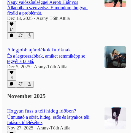
Nagy valószínűséggel Aerob Hiányos
Állapotban szenvedsz. Elmondom, hogyan
fixáld a problémát.
Dec 18, 2025
Arany-Tóth Attila
•
14
A legjobb ajándékok futóknak
És a legrosszabbak, amiket semmiképp se
tegyél a fa alá.
Dec 5, 2025
Arany-Tóth Attila
•
4
November 2025
Hogyan fuss a téli hideg időben?
Útmutató a sötét, hideg, esős és latyakos téli
futások túléléséhez
Nov 27, 2025
Arany-Tóth Attila
•