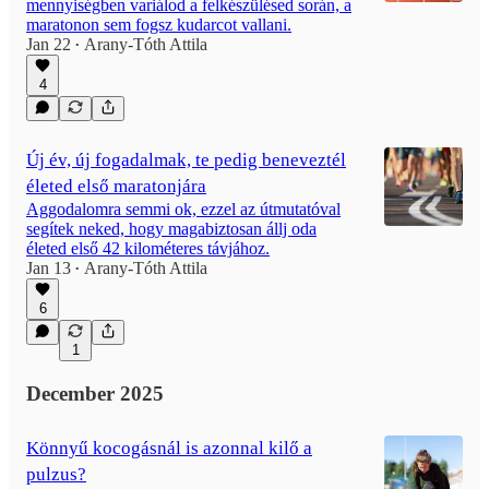
mennyiségben variálod a felkészülésed során, a
maratonon sem fogsz kudarcot vallani.
Jan 22
Arany-Tóth Attila
•
4
Új év, új fogadalmak, te pedig beneveztél
életed első maratonjára
Aggodalomra semmi ok, ezzel az útmutatóval
segítek neked, hogy magabiztosan állj oda
életed első 42 kilométeres távjához.
Jan 13
Arany-Tóth Attila
•
6
1
December 2025
Könnyű kocogásnál is azonnal kilő a
pulzus?